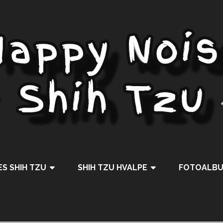
S SHIH TZU
SHIH TZU HVALPE
FOTOALB