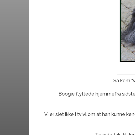
Så kom “v
Boogie flyttede hjemmefra sidste 
Vi er slet ikke i tvivl om at han kunne k
Tusinde tak, til Je