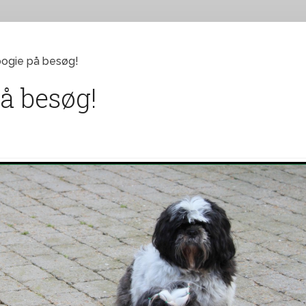
ogie på besøg!
å besøg!