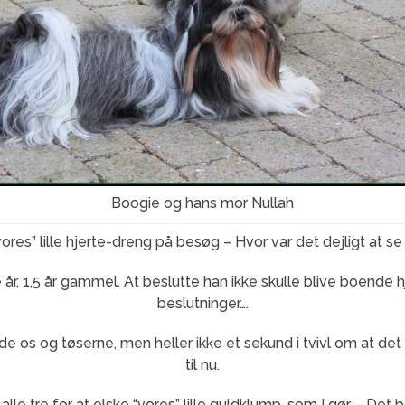
Boogie og hans mor Nullah
ores” lille hjerte-dreng på besøg – Hvor var det dejligt at se
år, 1,5 år gammel. At beslutte han ikke skulle blive boende
beslutninger….
ende os og tøserne, men heller ikke et sekund i tvivl om at d
til nu.
r alle tre for at elske “vores” lille guldklump, som I gør – Det