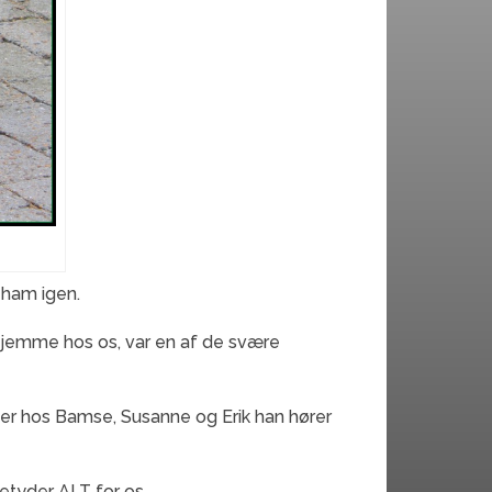
 ham igen.
 hjemme hos os, var en af de svære
et er hos Bamse, Susanne og Erik han hører
 betyder ALT for os.