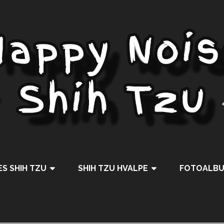
S SHIH TZU
SHIH TZU HVALPE
FOTOALB