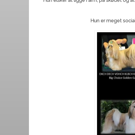
Hun elsker at ligge i arm, på skødet og at
Hun er meget social