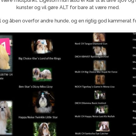
 være midtpunkt. Ligesom hun altid er klar til at lave sjov og b
kunster og vil gøre ALT for bare at være med.
 og åben overfor andre hunde, og en rigtig god kammerat f