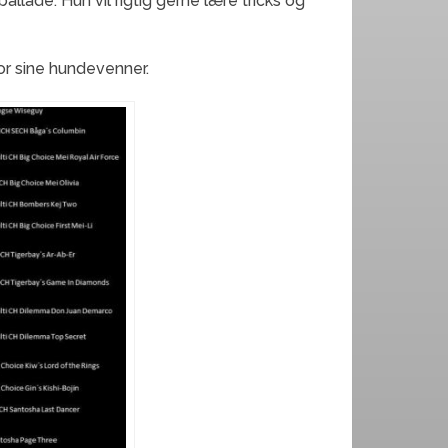
allade. Hun vil rigtig gerne lære tricks og
or sine hundevenner.