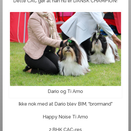
Dette CAC gør at han nu er DANSK CHAMPION!
Dario og Ti Amo
Ikke nok med at Dario blev BIM, “brormand”
Happy Noise Ti Amo
2.BHK CAC-res