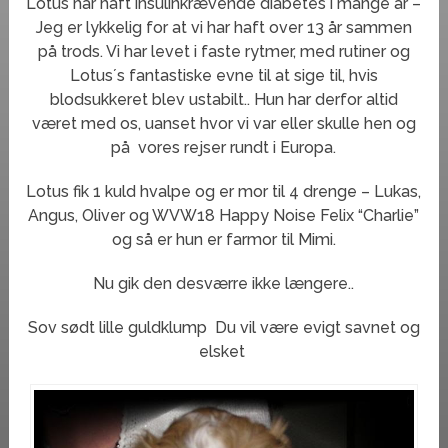
Lotus har haft insulinkrævende diabetes i mange år –
Jeg er lykkelig for at vi har haft over 13 år sammen
på trods. Vi har levet i faste rytmer, med rutiner og
Lotus´s fantastiske evne til at sige til, hvis
blodsukkeret blev ustabilt.. Hun har derfor altid
været med os, uanset hvor vi var eller skulle hen og
på vores rejser rundt i Europa.
Lotus fik 1 kuld hvalpe og er mor til 4 drenge – Lukas,
Angus, Oliver og WVW18 Happy Noise Felix “Charlie”
og så er hun er farmor til Mimi.
Nu gik den desværre ikke længere..
Sov sødt lille guldklump
Du vil være evigt savnet og
elsket