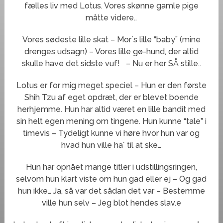
fælles liv med Lotus. Vores skønne gamle pige
måtte videre..
Vores sødeste lille skat – Mor´s lille “baby” (mine
drenges udsagn) – Vores lille gø-hund, der altid
skulle have det sidste vuf!
– Nu er her SÅ stille..
Lotus er for mig meget speciel – Hun er den første
Shih Tzu af eget opdræt, der er blevet boende
herhjemme. Hun har altid været en lille bandit med
sin helt egen mening om tingene. Hun kunne “tale” i
timevis – Tydeligt kunne vi høre hvor hun var og
hvad hun ville ha´ til at ske…
Hun har opnået mange titler i udstillingsringen,
selvom hun klart viste om hun gad eller ej – Og gad
hun ikke… Ja, så var det sådan det var – Bestemme
ville hun selv – Jeg blot hendes slav.e