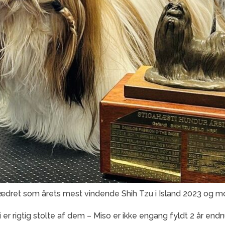
hædret som årets mest vindende Shih Tzu i Island 2023 og 
i er rigtig stolte af dem – Miso er ikke engang fyldt 2 år endn