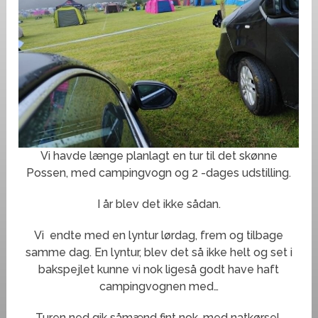
Vi havde længe planlagt en tur til det skønne
Possen, med campingvogn og 2 -dages udstilling.
I år blev det ikke sådan.
Vi endte med en lyntur lørdag, frem og tilbage
samme dag. En lyntur, blev det så ikke helt og set i
bakspejlet kunne vi nok ligeså godt have haft
campingvognen med…
Turen ned gik såmænd fint nok, med natkørsel,