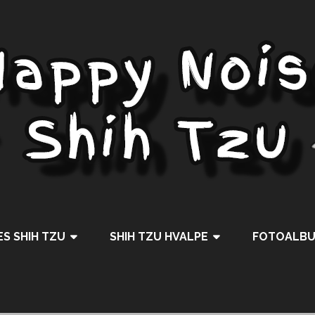
S SHIH TZU
SHIH TZU HVALPE
FOTOALB