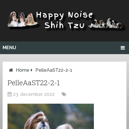
MENU
Home
PelleAaST22-2-1
PelleAaST22-2-1
23. december 2022