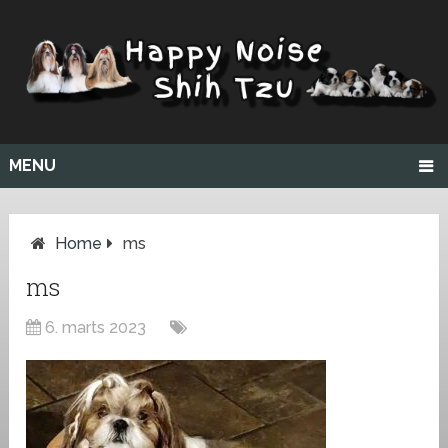
MENU
Home
ms
ms
6. marts 2023