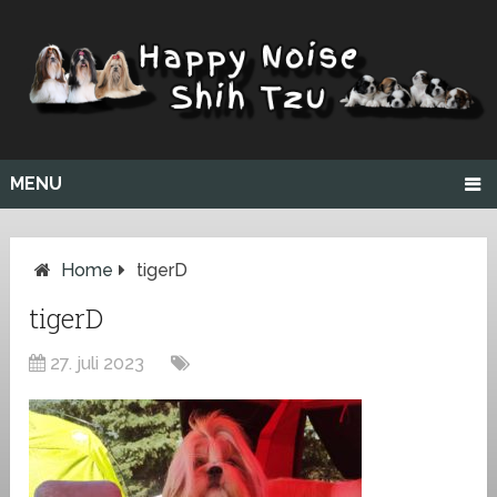
MENU
Home
tigerD
tigerD
27. juli 2023