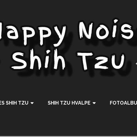
S SHIH TZU
SHIH TZU HVALPE
FOTOALB