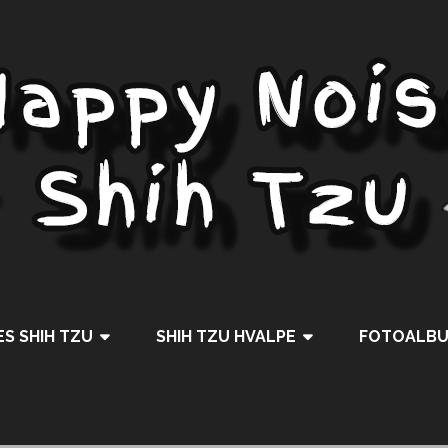
S SHIH TZU
SHIH TZU HVALPE
FOTOALB