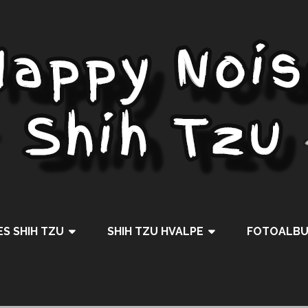
S SHIH TZU
SHIH TZU HVALPE
FOTOALB